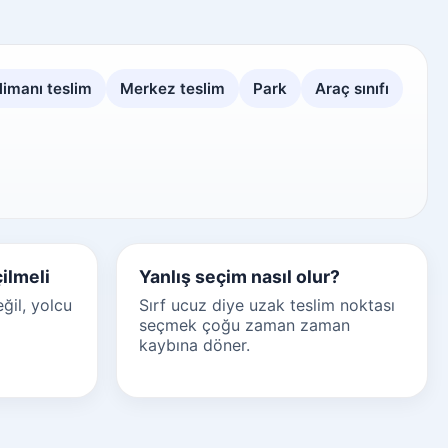
imanı teslim
Merkez teslim
Park
Araç sınıfı
ilmeli
Yanlış seçim nasıl olur?
ğil, yolcu
Sırf ucuz diye uzak teslim noktası
seçmek çoğu zaman zaman
kaybına döner.