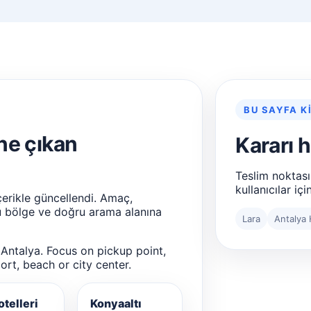
BU SAYFA K
ne çıkan
Kararı 
Teslim noktası
kullanıcılar için
çerikle güncellendi. Amaç,
ru bölge ve doğru arama alanına
Lara
Antalya 
Antalya. Focus on pickup point,
ort, beach or city center.
otelleri
Konyaaltı