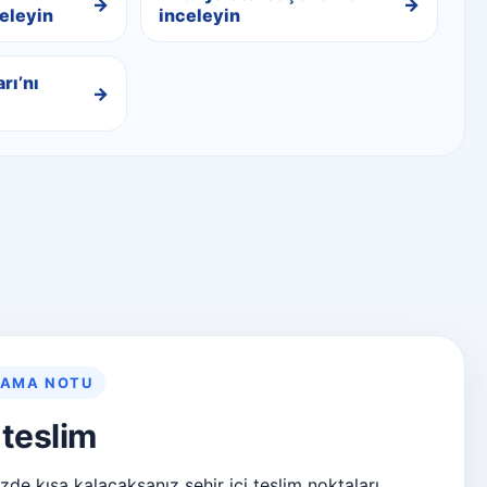
eleyin
inceleyin
rı’nı
LAMA NOTU
teslim
de kısa kalacaksanız şehir içi teslim noktaları