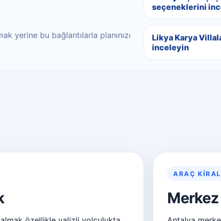
seçeneklerini inc
ak yerine bu bağlantılarla planınızı
Likya Karya Villala
inceleyin
ARAÇ KIRA
k
Merkez 
lmak özellikle valizli yolculukta
Antalya merkez