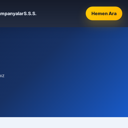
mpanyalar
S.S.S.
Hemen Ara
nız