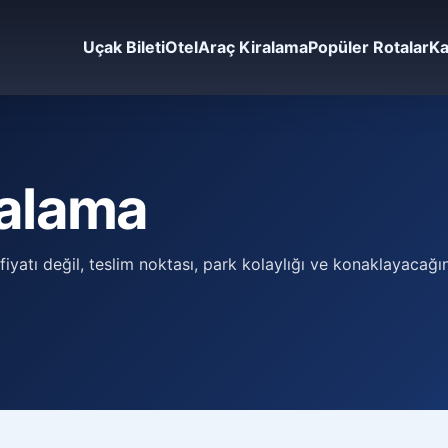
Uçak Bileti
Otel
Araç Kiralama
Popüler Rotalar
Ka
ralama
iyatı değil, teslim noktası, park kolaylığı ve konaklayacağı