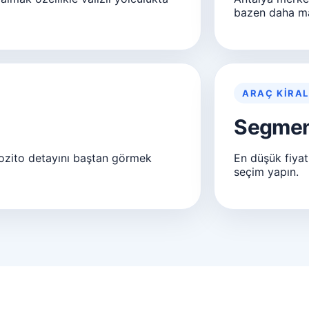
bazen daha man
ARAÇ KIRA
Segmen
ozito detayını baştan görmek
En düşük fiyat
seçim yapın.