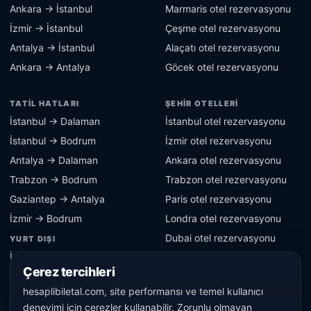
Ankara → İstanbul
Marmaris otel rezervasyonu
İzmir → İstanbul
Çeşme otel rezervasyonu
Antalya → İstanbul
Alaçatı otel rezervasyonu
Ankara → Antalya
Göcek otel rezervasyonu
TATIL HATLARI
ŞEHIR OTELLERI
İstanbul → Dalaman
İstanbul otel rezervasyonu
İstanbul → Bodrum
İzmir otel rezervasyonu
Antalya → Dalaman
Ankara otel rezervasyonu
Trabzon → Bodrum
Trabzon otel rezervasyonu
Gaziantep → Antalya
Paris otel rezervasyonu
İzmir → Bodrum
Londra otel rezervasyonu
Dubai otel rezervasyonu
YURT DIŞI
İstanbul → Berlin
Berlin otel rezervasyonu
Çerez tercihleri
İstanbul → Paris
hesaplibiletal.com, site performansı ve temel kullanıcı
İstanbul → Londra
deneyimi için çerezler kullanabilir. Zorunlu olmayan