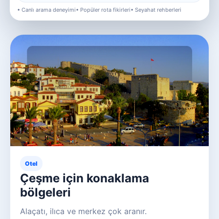
• Canlı arama deneyimi
• Popüler rota fikirleri
• Seyahat rehberleri
Otel
Çeşme için konaklama
bölgeleri
Alaçatı, ilıca ve merkez çok aranır.