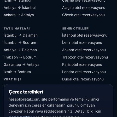
İzmir → İstanbul
Çeşme otel rezervasyonu
Antalya → İstanbul
Alaçatı otel rezervasyonu
Ankara → Antalya
Göcek otel rezervasyonu
TATIL HATLARI
ŞEHIR OTELLERI
İstanbul → Dalaman
İstanbul otel rezervasyonu
İstanbul → Bodrum
İzmir otel rezervasyonu
Antalya → Dalaman
Ankara otel rezervasyonu
Trabzon → Bodrum
Trabzon otel rezervasyonu
Gaziantep → Antalya
Paris otel rezervasyonu
İzmir → Bodrum
Londra otel rezervasyonu
Dubai otel rezervasyonu
YURT DIŞI
İstanbul → Berlin
Berlin otel rezervasyonu
Çerez tercihleri
İstanbul → Paris
hesaplibiletal.com, site performansı ve temel kullanıcı
İstanbul → Londra
deneyimi için çerezler kullanabilir. Zorunlu olmayan
İstanbul → Dubai
çerezleri kabul veya reddedebilirsiniz. Detaylı bilgi için