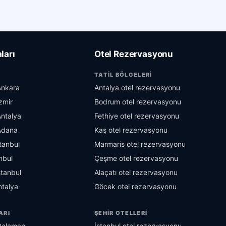
ları
Otel Rezervasyonu
TATIL BÖLGELERI
Ankara
Antalya otel rezervasyonu
zmir
Bodrum otel rezervasyonu
Antalya
Fethiye otel rezervasyonu
Adana
Kaş otel rezervasyonu
tanbul
Marmaris otel rezervasyonu
nbul
Çeşme otel rezervasyonu
stanbul
Alaçatı otel rezervasyonu
talya
Göcek otel rezervasyonu
ARI
ŞEHIR OTELLERI
Dalaman
İstanbul otel rezervasyonu