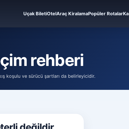
Uçak Bileti
Otel
Araç Kiralama
Popüler Rotalar
Ka
çim rehberi
ş koşulu ve sürücü şartları da belirleyicidir.
erli değildir