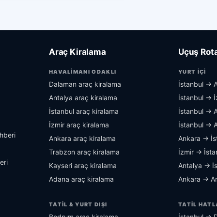
Araç Kiralama
Uçuş Rota
HAVALIMANI ODAKLI
YURT İÇI
Dalaman araç kiralama
İstanbul → 
Antalya araç kiralama
İstanbul → İ
İstanbul araç kiralama
İstanbul → 
İzmir araç kiralama
İstanbul → 
hberi
Ankara araç kiralama
Ankara → İs
Trabzon araç kiralama
İzmir → İsta
eri
Kayseri araç kiralama
Antalya → İ
Adana araç kiralama
Ankara → An
TATIL & YURT DIŞI
TATIL HATL
Bodrum araç kiralama
İstanbul → 