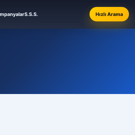
mpanyalar
S.S.S.
Hızlı Arama