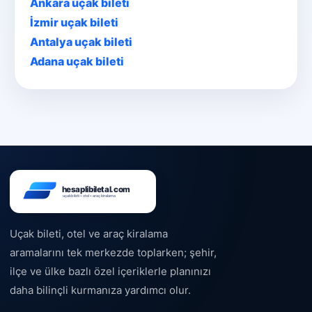
Ankara uçak bileti
İzmir uçak bileti
Antalya uçak bileti
Adana uçak bileti
Uçak bileti, otel ve araç kiralama
aramalarını tek merkezde toplarken; şehir,
ilçe ve ülke bazlı özel içeriklerle planınızı
daha bilinçli kurmanıza yardımcı olur.