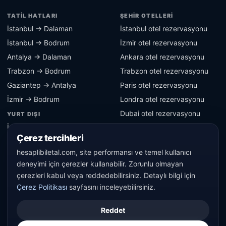
TATIL HATLARI
ŞEHIR OTELLERI
İstanbul → Dalaman
İstanbul otel rezervasyonu
İstanbul → Bodrum
İzmir otel rezervasyonu
Antalya → Dalaman
Ankara otel rezervasyonu
Trabzon → Bodrum
Trabzon otel rezervasyonu
Gaziantep → Antalya
Paris otel rezervasyonu
İzmir → Bodrum
Londra otel rezervasyonu
Dubai otel rezervasyonu
YURT DIŞI
İstanbul → Berlin
Berlin otel rezervasyonu
Çerez tercihleri
İstanbul → Paris
hesaplibiletal.com, site performansı ve temel kullanıcı
İstanbul → Londra
deneyimi için çerezler kullanabilir. Zorunlu olmayan
İstanbul → Dubai
çerezleri kabul veya reddedebilirsiniz. Detaylı bilgi için
Çerez Politikası
sayfasını inceleyebilirsiniz.
© 2016 - 2026 hesaplibiletal.com tüm hakları saklıdır.
Reddet
KVKK
Çerez Politikası
Kullanım Şartları